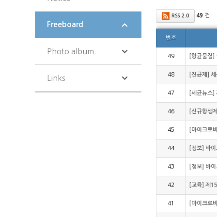
49
건
RSS 2.0
Freeboard
번호
Photo album
49
[항균물질]
48
[진균제] 
Links
47
[세균뉴스]
46
[신규항생제
45
[마이크로바
44
[정보] 바
43
[정보] 바
42
[교육] 제
41
[마이크로바