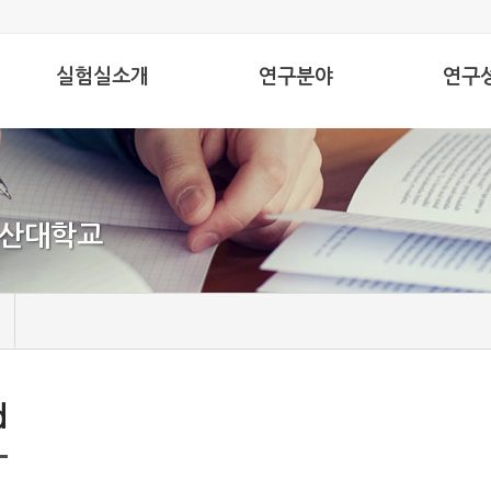
실험실소개
연구분야
연구
FMBL
Extremophiles
SCIE indexed
Professor
Fermented foods
부산대학교
Members
Alumni
d