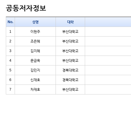
공동저자정보
No.
성명
대학
1
이현주
부산대학교
2
조은혜
부산대학교
3
김지혜
부산대학교
4
문금옥
부산대학교
5
김민지
경북대학교
6
신재호
경북대학교
7
차재호
부산대학교